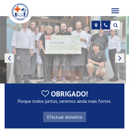
Toggle
navigat
Localização
Contactos
Pesqu
We Are The Wine - Vale da Capucha
SAIBA MAIS
OBRIGADO!
Porque todos juntos, seremos ainda mais fortes.
Efectuar donativo