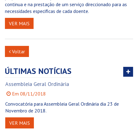
continua e na prestação de um serviço direccionado para as
necessidades especificas de cada doente.
VER MAIS
Voltar
ÚLTIMAS
NOTÍCIAS
Ver
tod
Assembleia Geral Ordinária
A
Em 08/11/2018
Convocatória para Assembleia Geral Ordinária dia 23 de
Co
Novembro de 2018.
N
VER MAIS