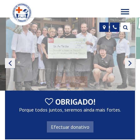
Toggle
navigat
Localização
Contactos
Pesqu
We Are The Wine - Vale da Capucha
SAIBA MAIS
OBRIGADO!
Porque todos juntos, seremos ainda mais fortes.
Efectuar donativo